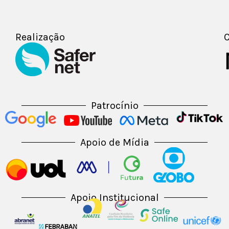
medidas de
segurança em
suas contas.
Realização
C
Patrocínio
Apoio de Mídia
Apoio Institucional