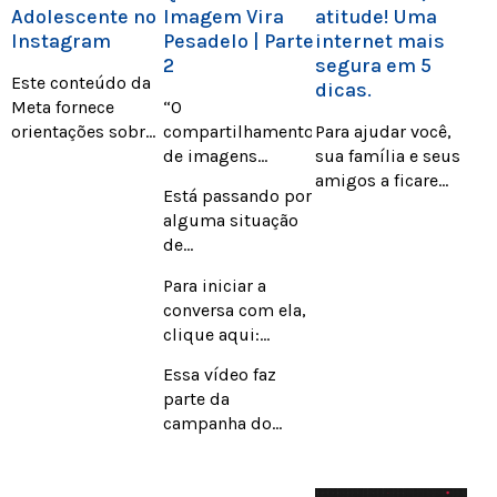
Adolescente no
Imagem Vira
atitude! Uma
Instagram
Pesadelo | Parte
internet mais
2
segura em 5
Este conteúdo da
dicas.
Meta fornece
“O
orientações sobre
compartilhamento
Para ajudar você,
como configurar e
de imagens
sua família e seus
gerenciar contas
íntimas não é
amigos a ficarem
Está passando por
de adolescentes
curtição para
ligados e se
alguma situação
nas plataformas
ninguém
manterem
de
da empresa,
seguros na
compartilhamento
visando garantir
Internet, a Globo
Para iniciar a
de imagens
uma experiência
criou esse
conversa com ela,
íntimas? Fale
segura e
material com 5
clique aqui:
com a Manú! Uma
adequada à faixa
dicas essenciais
http://bit.ly/FaleComAManu
pesonagem criada
Essa vídeo faz
etária.
para que a sua
para orientar
parte da
experiência nesse
meninas que
campanha do
universo incrível
podem estar se
MPRS “”Quando
seja ainda mais
sentindo
Uma Imagem Vira
positiva!
vulneráveis.
Pesadelo””.”