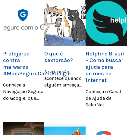
Proteja-se
O que é
Helpline Brasil
contra
sextorsão?
– Como buscar
malwares
ajuda para
A sextorsão
#MaisSeguroComOGoogle
crimes na
acontece quando
Internet
Conheça a
alguém ameaça
Navegação Segura
divulgar um nude
Conheça o Canal
do Google, que
para forçar a
de Ajuda da
pode lhe proteger
vítima a fazer
SaferNet
de ameaças de
alguma coisa. É
disponível por e-
malwares, ou seja,
uma situação
mail e chat para
programas
horrível,
oferecer
maliciosos que
preocupante e
orientações sobre