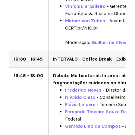
Vinícius Brasileiro
- Gerente de
Estratégia & Risco na Globo
Miriam von Zuben
- Analista de
CERT.br/NIC.br
Moderação:
Guilherme Alves
- S
16:30 - 16:45
INTERVALO - Coffee Break - Exibiçã
16:45 - 18:00
Debate Multisetorial: Internet abert
fragmentação: cuidados no bloquei
Frederico Neves
- Diretor de Te
Nivaldo Cleto
- Conselheiro do 
Flávia Lefevre
- Terceiro Setor
Fernanda Teixeira Souza Domi
Federal
Geraldo Lino de Campos
- aca