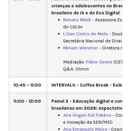
crianças e adolescentes no Brasil: d
brasileiro de IA e do Eca Digital
Renata Mielli
- Assessora Espec
do CGI.br
Lílian Cintra de Melo
- Doutora 
Secretária Nacional de Direitos
Miriam Wimmer
- Diretora na 
Mediação:
Fábio Senne
(CETIC.b
Q&A: 10min
10:45 – 11:00
INTERVALO - Coffee Break - Exibiçã
11:00 - 12:00
Painel 2 - Educação digital e comp
brasileiras em 2026: expectativas e
Ana Úngari Dal Fabbro
- Coorde
e Inovação da SEB/MEC
Ana Emanuela Meira
- Coordena