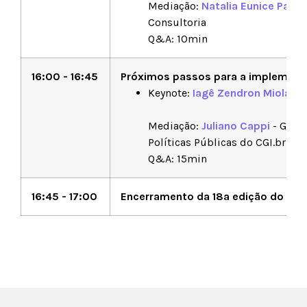
Mediação:
Natalia Eunice Paiva
Consultoria
Q&A: 10min
16:00 - 16:45
Próximos passos para a implementa
Keynote:
Iagê Zendron Miola
- D
Mediação:
Juliano Cappi
- Geren
Políticas Públicas do CGI.br
Q&A: 15min
16:45 - 17:00
Encerramento da 18a edição do Safer