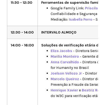
11:30 - 12:30
Ferramentas de supervisão familiar
Google Family Link:
Priscila Co
Confiabilidade e Segurança par
Mediação:
Isabella Ferro
- Safer
12:30 - 14:00
INTERVALO ALMOÇO
14:00 - 16:00
Soluções de verificação etária dispo
Eliza Jacobs
- Diretora Senior d
Marilia Monteiro
- Gerente de Po
Anna Carvalhido
- Diretora de P
for Humanity no Brasil
Joelson Vellozo Jr
- Diretor de 
Marcelo Queiroz
- Diretor de In
Prevenção a Fraude da Serasa - 
Henrique Xavier
e
Beatriz Roch
do W3C para verificação etári