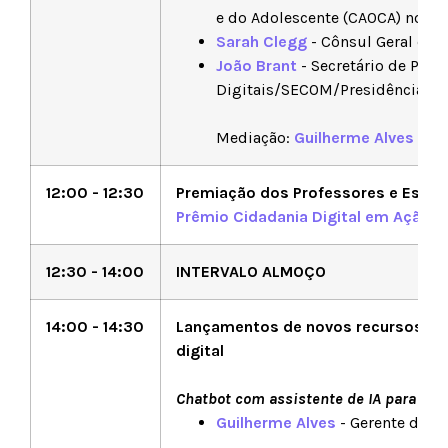
e do Adolescente (CAOCA) no M
Sarah Clegg
- Cônsul Geral do 
João Brant
- Secretário de Polít
Digitais/SECOM/Presidência da
Mediação:
Guilherme Alves
- Sa
12:00 - 12:30
Premiação dos Professores e Estu
Prêmio Cidadania Digital em Ação 
12:30 - 14:00
INTERVALO ALMOÇO
14:00 - 14:30
Lançamentos de novos recursos de 
digital
Chatbot com assistente de IA para Ed
Guilherme Alves
- Gerente de Pr