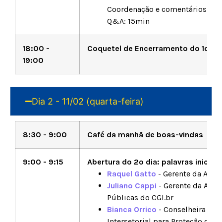
Coordenação e comentários:
De
Q&A: 15min
18:00 -
Coquetel de Encerramento do 1o Dia
19:00
Dia 2 - 11/02 (quarta-feira)
8:30 - 9:00
Café da manhã de boas-vindas
9:00 - 9:15
Abertura do 2o dia: palavras iniciai
Raquel Gatto
- Gerente da Asses
Juliano Cappi
- Gerente da Asse
Públicas do CGI.br
Bianca Orrico
- Conselheira do
Intersetorial para Proteção dos 