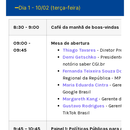
Dia 1 - 10/02 (terça-feira)
8:30 - 9:00
Café da manhã de boas-vindas
09:00 -
Mesa de abertura
09:45
Thiago Tavares
- Diretor Presid
Demi Getschko
- Presidente do
notório saber CGI.br
Fernanda Teixeira Souza Domi
Regional da República - MPF
Maria Eduarda Cintra
- Gerente 
Google Brasil
Margareth Kang
- Gerente de Po
Gustavo Rodrigues
- Gerente de
TikTok Brasil
9:45 – 10:45
Painel 1: Políticas Públicas para a s