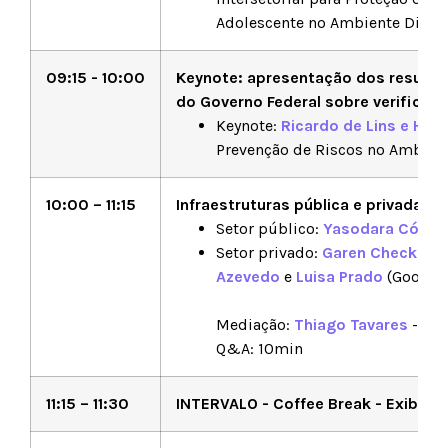
Adolescente no Ambiente Digita
09:15 - 10:00
Keynote: apresentação dos resultad
do Governo Federal sobre verificaç
Keynote:
Ricardo de Lins e Hort
Prevenção de Riscos no Ambient
10:00 – 11:15
Infraestruturas pública e privada pa
Setor público:
Yasodara Córdo
Setor privado:
Garen Checkley
Azevedo
e
Luisa Prado
(Google)
Mediação:
Thiago Tavares
- Pre
Q&A: 10min
11:15 – 11:30
INTERVALO - Coffee Break - Exibiçã