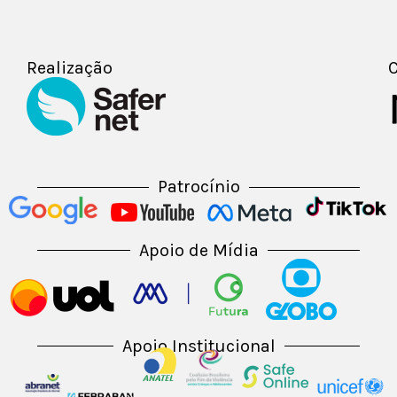
Realização
C
Patrocínio
Apoio de Mídia
Apoio Institucional