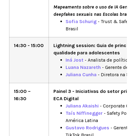
Mapeamento sobre o uso de IA Generat
deepfakes sexuais nas Escolas brasilei
Sofia Schurig
- Trust & Safety 
Brasil
14:30 - 15:00
Lightning session: Guia de princípi
qualidade para adolescentes
Iná Jost
- Analista de políticas
Luana Nazareth
- Gerente de Pa
Juliana Cunha
- Diretora na Safe
15:00 –
Painel 3 - Iniciativas do setor pri
16:30
ECA Digital
Juliana Akaishi
- Corporate Coun
Taís Niffinegger
- Safety Polic
América Latina
Gustavo Rodrigues
- Gerente de
TikTok Brasil