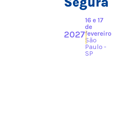
Segura
16 e 17
de
2027
fevereiro
São
Paulo -
SP