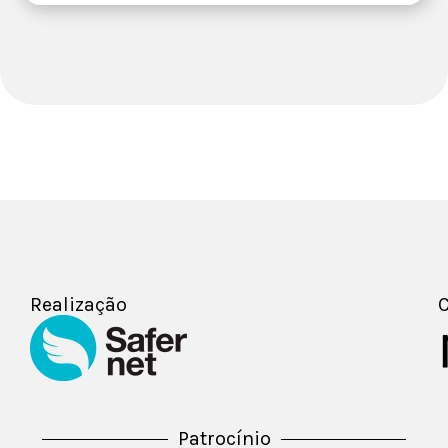
Realização
C
Patrocínio